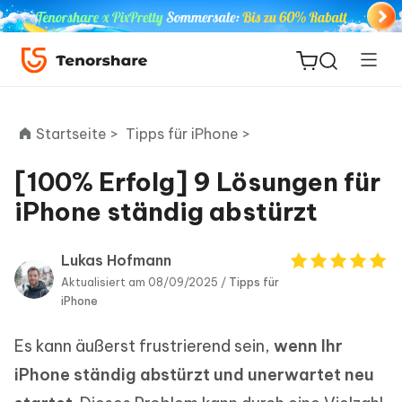
Startseite >
Tipps für iPhone >
[100% Erfolg] 9 Lösungen für
ReiBoot
iPhone ständig abstürzt
for iOS
Lukas Hofmann
PDNob
Aktualisiert am 08/09/2025 /
Tipps für
Neu
PDF
iPhone
Editor
Es kann äußerst frustrierend sein,
wenn Ihr
iAnyGo
iPhone ständig abstürzt und unerwartet neu