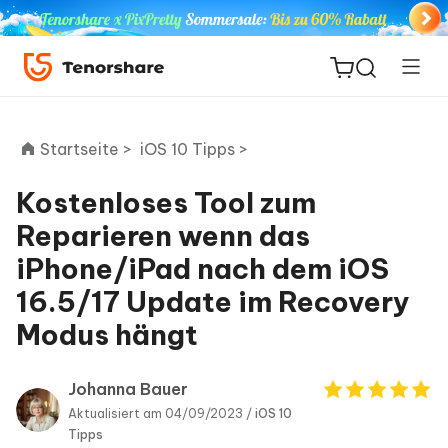
Startseite >
iOS 10 Tipps >
Kostenloses Tool zum
ReiBoot
Reparieren wenn das
for iOS
iPhone/iPad nach dem iOS
16.5/17 Update im Recovery
PDNob
Neu
PDF
Modus hängt
Editor
Johanna Bauer
iAnyGo
Aktualisiert am 04/09/2023 /
iOS 10
Tipps