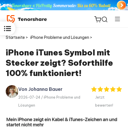
Startseite >
iPhone Probleme und Lösungen >
iPhone iTunes Symbol mit
Stecker zeigt? Soforthilfe
ReiBoot
for iOS
100% funktioniert!
PDNob
Von Johanna Bauer
Neu
PDF
2026-07-24 /
iPhone Probleme und
Jetzt
Editor
Lösungen
bewerten!
iAnyGo