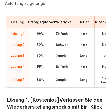
Anleitung zu gelangen.
Lösung
Erfolgsquote
Schwierigkeit
Dauer
Datenver
Lösung 1
99%
Einfach
Kurz
Nein
Lösung 2
30%
Schwer
Kurz
Nein
Lösung 3
60%
Komplex
Lang
Ja
Lösung 4
99%
Einfach
Kurz
Nein
Nicht
Lösung 5
80%
Komplex
Lang
unbedin
Lösung 1. [Kostenlos]Verlassen Sie den
Wiederherstellungsmodus mit Ein-Klick-