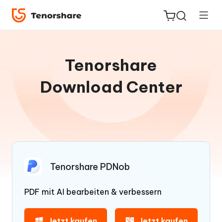
Tenorshare
Download Center
ReiBoot
for iOS
PDNob
Neu
PDF
Editor
Tenorshare PDNob
iAnyGo
PDF mit AI bearbeiten & verbessern
Jetzt kaufen
Jetzt kaufen