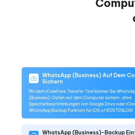
Comput
WhatsApp (Business) Auf Dem C
Sichern
Mit dem iCareFone Transfer Tool können Sie WhatsA
(Business)-Daten auf dem Computer sichern, ohne
Speicherbeschränkungen von Google Drive oder iClou
WhatsApp Backup Funktion für iOS ist KOSTENLOS!
WhatsApp (Business)-Backup Ein