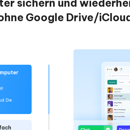
er sichern und wiederher
ohne Google Drive/iClou
omputer
pp
d. Die
fach