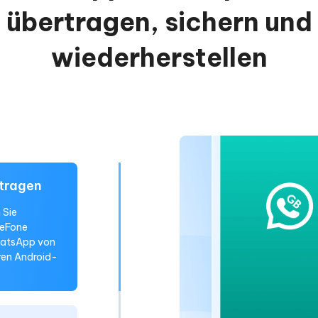
übertragen, sichern und
wiederherstellen
tragen
 Sie
reFone
WhatsApp von
ren Android-