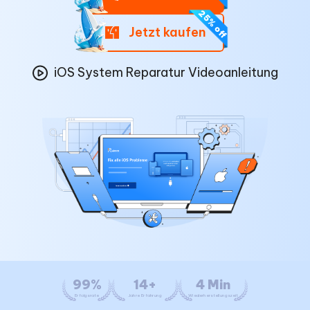
Jetzt kaufen
iOS System Reparatur Videoanleitung
99%
14+
4 Min
Erfolgsrate
Jahre Erfahrung
Wiederherstellungszeit