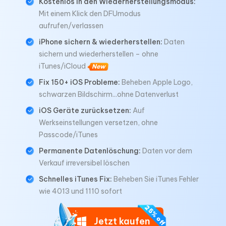
Kostenlos in den Wiederherstellungsmodus:
Mit einem Klick den DFUmodus
aufrufen/verlassen
iPhone sichern & wiederherstellen:
Daten
sichern und wiederherstellen – ohne
iTunes/iCloud
New
Fix 150+ iOS Probleme:
Beheben Apple Logo,
schwarzen Bildschirm...ohne Datenverlust
iOS Geräte zurücksetzen:
Auf
Werkseinstellungen versetzen, ohne
Passcode/iTunes
Permanente Datenlöschung:
Daten vor dem
Verkauf irreversibel löschen
Schnelles iTunes Fix:
Beheben Sie iTunes Fehler
wie 4013 und 1110 sofort
Jetzt kaufen