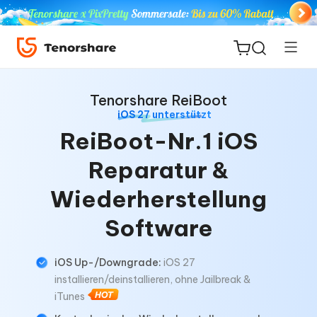
Tenorshare ReiBoot
iOS 27 unterstützt
ReiBoot-Nr.1 iOS
ReiBoot
Reparatur &
for iOS
Wiederherstellung
PDNob
Software
Neu
PDF
Editor
iOS Up-/Downgrade:
iOS 27
installieren/deinstallieren, ohne Jailbreak &
iAnyGo
iTunes