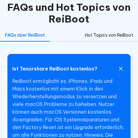
FAQs und Hot Topics von
ReiBoot
FAQs über ReiBoot
Hot Topics von ReiBoot
Ist Tenorshare ReiBoot kostenlos?
ReiBoot ermöglicht es, iPhones, iPads und
Macs kostenlos mit einem Klick in den
Wiederherstellungsmodus zu versetzen und
viele macOS Probleme zu beheben. Nutzer
können auch macOS Versionen kostenlos
downgraden. Für iOS Systemreparaturen und
den Factory Reset ist ein Upgrade erforderlich,
um alle Funktionen zu nutzen. Hinweis: Die