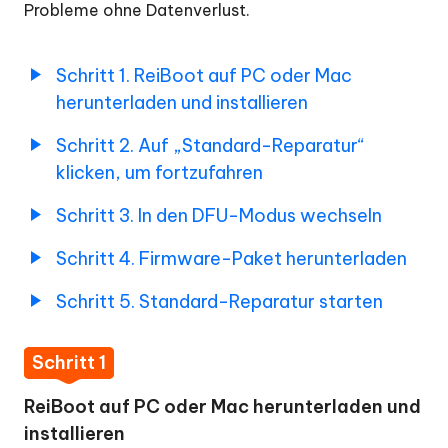
Deep-
Probleme ohne Datenverlust.
Reparatur:
Beheben
Schritt 1. ReiBoot auf PC oder Mac
von
herunterladen und installieren
macOS-
Systemproblemen
Schritt 2. Auf „Standard-Reparatur“
mit
klicken, um fortzufahren
höherer
Erfolgsquote
Schritt 3. In den DFU-Modus wechseln
macOS
Schritt 4. Firmware-Paket herunterladen
aktualisieren
Schritt 5. Standard-Reparatur starten
macOS
downgraden
Schritt 1
Gerät
ReiBoot auf PC oder Mac herunterladen und
zurücksetzen
installieren