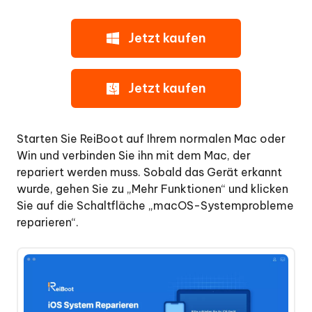
Anti-
Datenwiederherstellung
Jetzt kaufen
reparieren
Fix
Jetzt kaufen
iTunes
Fehler
14
Starten Sie ReiBoot auf Ihrem normalen Mac oder
ohne
Win und verbinden Sie ihn mit dem Mac, der
Datenverlust
repariert werden muss. Sobald das Gerät erkannt
wurde, gehen Sie zu „Mehr Funktionen“ und klicken
iPhone
Sie auf die Schaltfläche „macOS-Systemprobleme
Daten
reparieren“.
sichern
und
wiederherstellen