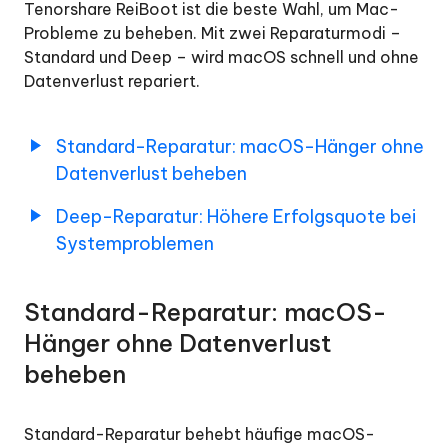
Tenorshare ReiBoot ist die beste Wahl, um Mac-
iOS/iPadOS
Probleme zu beheben. Mit zwei Reparaturmodi –
Update
Standard und Deep – wird macOS schnell und ohne
Datenverlust repariert.
iOS/iPadOS
Downgrade
Standard-Reparatur: macOS-Hänger ohne
macOS-
Datenverlust beheben
Systemreparatur
Deep-Reparatur: Höhere Erfolgsquote bei
Standard-
Systemproblemen
Reparatur:
Beheben
von
Standard-Reparatur: macOS-
macOS-
Hänger ohne Datenverlust
Hänger-
beheben
Problemen
ohne
Datenverlust
Standard-Reparatur behebt häufige macOS-