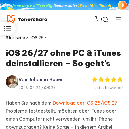
Startseite >
iOS 26 >
iOS 26/27 ohne PC & iTunes
deinstallieren – So geht’s
ReiBoot
for iOS
Von Johanna Bauer
PDNob
2026-07-24 /
iOS 26
Jetzt bewerten!
Neu
PDF
Editor
Haben Sie nach dem
Download der iOS 26/iOS 27
Probleme festgestellt, möchten aber iTunes oder
iAnyGo
einen Computer nicht verwenden, um Ihr iPhone
downzugraden? Keine Sorge – in diesem Artikel