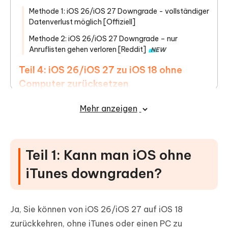
Methode 1: iOS 26/iOS 27 Downgrade - vollständiger
Datenverlust möglich [Offiziell]
Methode 2: iOS 26/iOS 27 Downgrade – nur
Anruflisten gehen verloren [Reddit]
NEW
Teil 4: iOS 26/iOS 27 zu iOS 18 ohne
Computer zurücksetzen
Teil 5: Häufige Fragen zur iOS-
Mehr anzeigen
Deinstallation ohne iTunes
Teil 1: Kann man iOS ohne
iTunes downgraden?
Ja, Sie können von iOS 26/iOS 27 auf iOS 18
zurückkehren, ohne iTunes oder einen PC zu