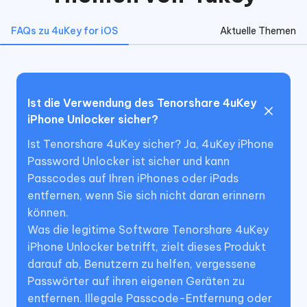
FAQs zu 4uKey for iOS
Aktuelle Themen
Ist die Verwendung des Tenorshare 4uKey
iPhone Unlocker sicher?
Ist Tenorshare 4uKey sicher? Ja, 4uKey iPhone
Password Unlocker ist sicher und kann
Passcodes auf Ihren iPhones oder iPads
entfernen, wenn Sie sich nicht daran erinnern
können.
Was die legitime Software Tenorshare 4uKey
iPhone Unlocker betrifft, zielt dieses Produkt
darauf ab, Benutzern zu helfen, vergessene
Passwörter auf ihren eigenen Geräten zu
entfernen. Illegale Passcode-Entfernung oder