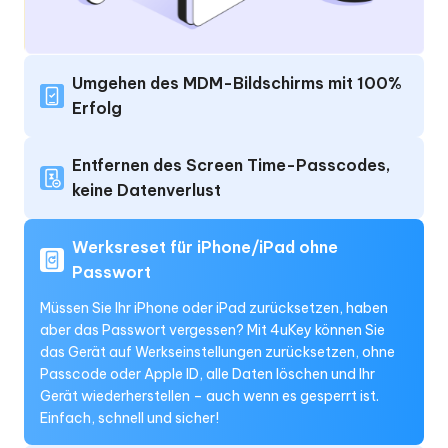
Umgehen des MDM-Bildschirms mit 100%
Erfolg
Entfernen des Screen Time-Passcodes,
keine Datenverlust
Werksreset für iPhone/iPad ohne
Passwort
Müssen Sie Ihr iPhone oder iPad zurücksetzen, haben
aber das Passwort vergessen? Mit 4uKey können Sie
das Gerät auf Werkseinstellungen zurücksetzen, ohne
Passcode oder Apple ID, alle Daten löschen und Ihr
Gerät wiederherstellen – auch wenn es gesperrt ist.
Einfach, schnell und sicher!