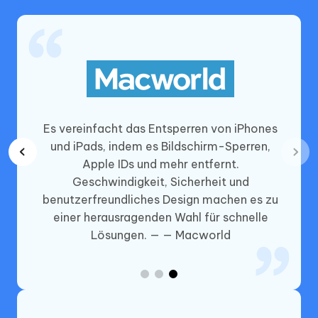
lle und
Es vereinfacht das Entsperren von iPhones
en von
und iPads, indem es Bildschirm-Sperren,
iter
Apple IDs und mehr entfernt.
er
Geschwindigkeit, Sicherheit und
 es ein
benutzerfreundliches Design machen es zu
elosen
einer herausragenden Wahl für schnelle
UO
Lösungen. — — Macworld