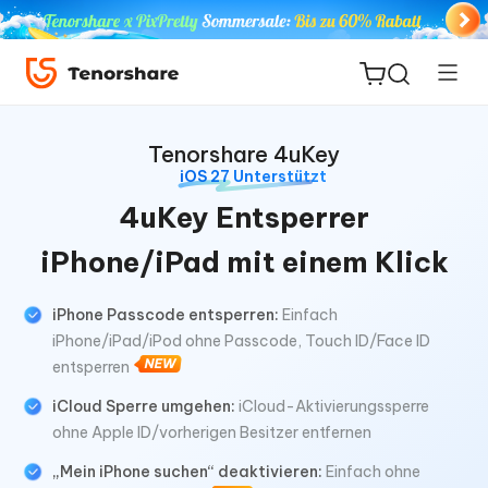
Tenorshare 4uKey
iOS 27 Unterstützt
4uKey Entsperrer
ReiBoot
iPhone/iPad mit einem Klick
for iOS
iPhone Passcode entsperren:
Einfach
PDNob
iPhone/iPad/iPod ohne Passcode, Touch ID/Face ID
Neu
PDF
entsperren
Editor
iCloud Sperre umgehen:
iCloud-Aktivierungssperre
ohne Apple ID/vorherigen Besitzer entfernen
iAnyGo
„Mein iPhone suchen“ deaktivieren:
Einfach ohne