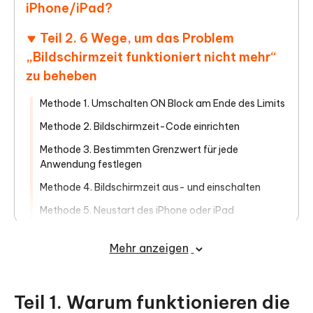
iPhone/iPad?
Teil 2. 6 Wege, um das Problem
„Bildschirmzeit funktioniert nicht mehr“
zu beheben
Methode 1. Umschalten ON Block am Ende des Limits
Methode 2. Bildschirmzeit-Code einrichten
Methode 3. Bestimmten Grenzwert für jede
Anwendung festlegen
Methode 4. Bildschirmzeit aus- und einschalten
Methode 5. Neustart des iPhone oder iPad
Methode 6. Bildschirmzeit-Fehler mit ReiBoot
Mehr anzeigen
reparieren
HOT
Methode 7. iOS-Version prüfen und aktualisieren
Methode 8. Alle Einstellungen zurücksetzen
Teil 1. Warum funktionieren die