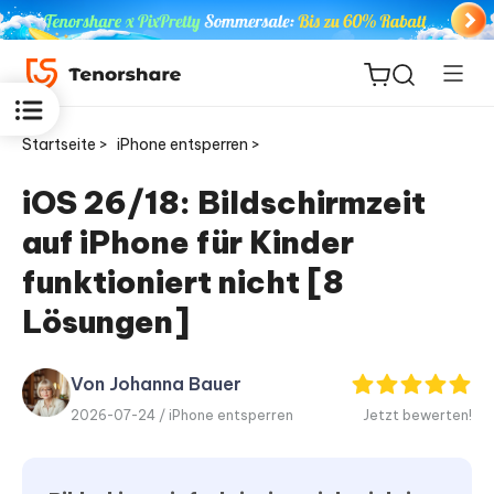
Startseite >
iPhone entsperren >
iOS 26/18: Bildschirmzeit
auf iPhone für Kinder
ReiBoot
for iOS
funktioniert nicht [8
Lösungen]
PDNob
Neu
PDF
Editor
Von Johanna Bauer
2026-07-24 /
iPhone entsperren
Jetzt bewerten!
iAnyGo