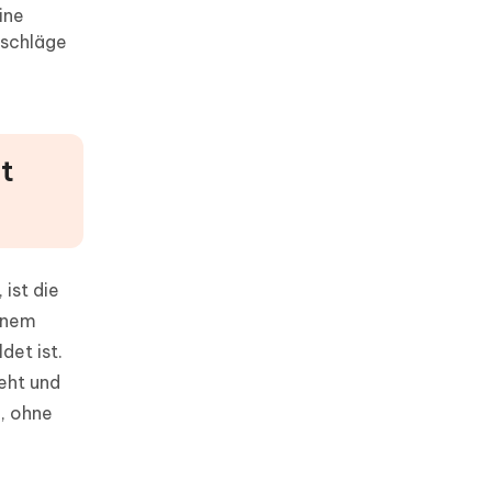
ine
lschläge
t
 ist die
einem
det ist.
eht und
, ohne