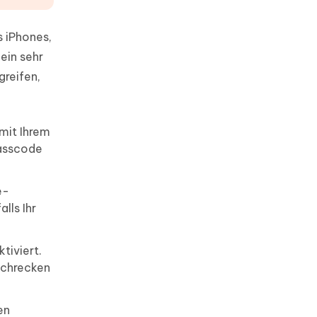
s iPhones,
ein sehr
greifen,
 mit Ihrem
Passcode
e-
lls Ihr
tiviert.
schrecken
en