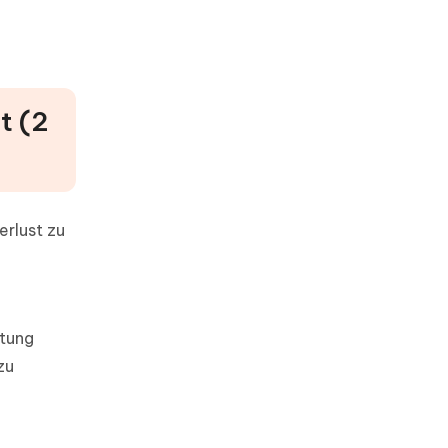
t (2
rlust zu
rtung
zu