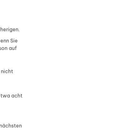
herigen.
wenn Sie
son auf
 nicht
 etwa acht
 nächsten