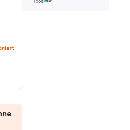
Tools
oniert
hne