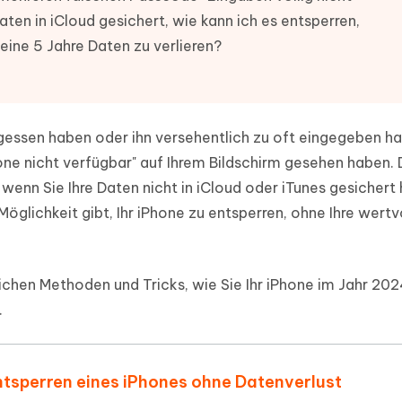
ierte Präsentationen in
Kostenloses KI Tool zur Fotobearbe
aten in iCloud gesichert, wie kann ich es entsperren,
- Mac Daten
n
ine 5 Jahre Daten zu verlieren?
herstellen
Hot
Neu
e Dateien auf Mac
hare KI Bypass
 - Android Fake GPS APP
iCareFone Transfer APP
rstellen
te in menschenähnliche Inhalte
Standort ohne PC ändern
Whatsapp Chat übertragen
ln
Android/iPhone
rgessen haben oder ihn versehentlich zu oft eingegeben h
one nicht verfügbar" auf Ihrem Bildschirm gesehen haben. 
p Pro APP
ostenlos mit KI bereinigen
e wenn Sie Ihre Daten nicht in iCloud oder iTunes gesichert
Möglichkeit gibt, Ihr iPhone zu entsperren, ohne Ihre wertv
lichen Methoden und Tricks, wie Sie Ihr iPhone im Jahr 20
.
ntsperren eines iPhones ohne Datenverlust