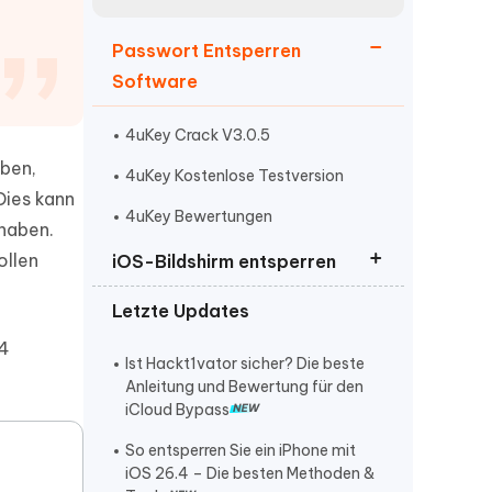
neuen Funktionen entdecken
itung
Jetzt Ansehen
Passwort Entsperren
Starten
Software
4uKey Crack V3.0.5
Weitere Nützliche Tipps
aben,
4uKey Kostenlose Testversion
Dies kann
4uKey Bewertungen
 haben.
Mehr Nützliche Tipps
ollen
iOS-Bildshirm entsperren
Letzte Updates
Sicherheitsaussperren entfernen
24
iPhone Passcode vergessen
Ist Hackt1vator sicher? Die beste
Anleitung und Bewertung für den
iPhone nicht verfügbar
iCloud Bypass
So entsperren Sie ein iPhone mit
iOS 26.4 – Die besten Methoden &