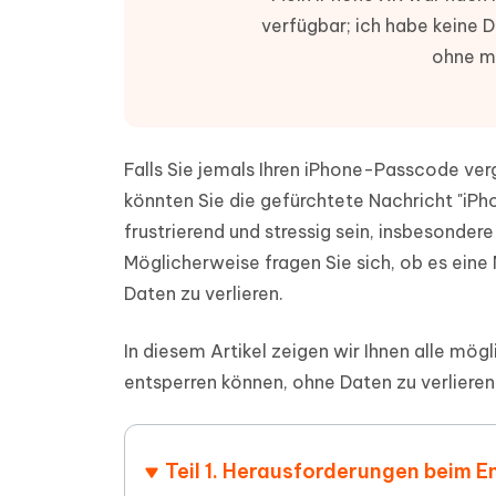
PDF Dokumente mit KI zusammenfassen
Update
KI-gener
verfügbar; ich habe keine D
4DDiG - Windows Daten Retten
4DDiG 
Sekunde
Mobil
ohne me
Wieder
Gelöschte Dateien unter Windows
Tenorshare KI Writer
wiederherstellen
Gelöscht
Tenors
iAnyGo - iOS APP
iAnyGo
Mit KI intelligenter, schneller und besser
wiederhe
schreiben
KI Inhal
iPhone Standort ohne PC ändern
Android 
umwande
Falls Sie jemals Ihren iPhone-Passcode ve
Alle Produkte Anzeigen
könnten Sie die gefürchtete Nachricht "iPh
UltData for Android APP
Cleanu
Android Datenrettung ohne PC
iPhone k
frustrierend und stressig sein, insbesonder
Möglicherweise fragen Sie sich, ob es eine 
Daten zu verlieren.
In diesem Artikel zeigen wir Ihnen alle mög
entsperren können, ohne Daten zu verlieren
Teil 1. Herausforderungen beim E