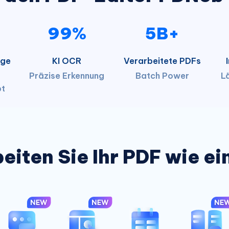
99%
5B+
ige
KI OCR
Verarbeitete PDFs
Präzise Erkennung
Batch Power
L
bt
eiten Sie Ihr PDF wie ein