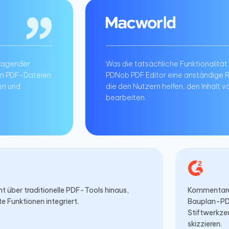
Was die tatsächliche Funktionalität betrifft, bietet 
PDNob PDF Editor eine anständige Reihe von Werk
die den Nutzern helfen, den Inhalt von PDF-Dateien
bearbeiten.
 PDF Editor geht über traditionelle PDF-Tools hinaus,
 er KI-gesteuerte Funktionen integriert.