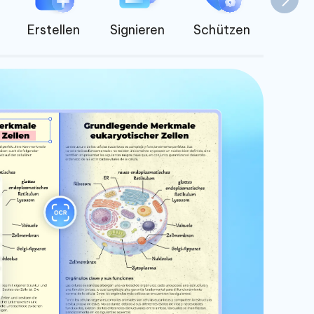
Erstellen
Signieren
Schützen
Verkle
5x 
L
S