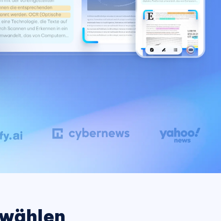
neuen Funktionen entdecken
itung
Jetzt Ansehen
Starten
Weitere Nützliche Tipps
Mehr Nützliche Tipps
 wählen