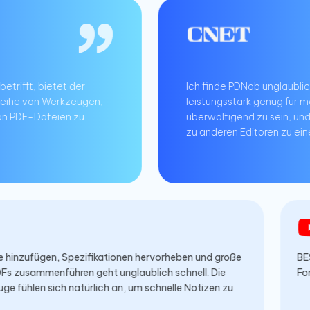
der
Ich finde PDNob unglaublich einfach zu bed
zeugen,
leistungsstark genug für meine Bedürfniss
 zu
überwältigend zu sein, und der Preis mach
zu anderen Editoren zu einem fantastisch
Kommentare hinzufügen, Spezifikationen hervorheben und groß
Bauplan-PDFs zusammenführen geht unglaublich schnell. Die
Stiftwerkzeuge fühlen sich natürlich an, um schnelle Notizen zu
skizzieren.