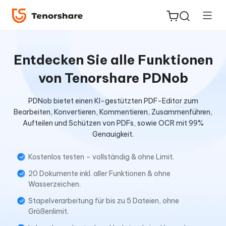
Entdecken Sie alle Funktionen
von Tenorshare PDNob
ReiBoot
PDNob bietet einen KI-gestützten PDF-Editor zum
for iOS
Bearbeiten, Konvertieren, Kommentieren, Zusammenführen,
Aufteilen und Schützen von PDFs, sowie OCR mit 99%
PDNob
Genauigkeit.
Neu
PDF
Editor
Kostenlos testen – vollständig & ohne Limit.
20 Dokumente inkl. aller Funktionen & ohne
iAnyGo
Wasserzeichen.
Stapelverarbeitung für bis zu 5 Dateien, ohne
Größenlimit.