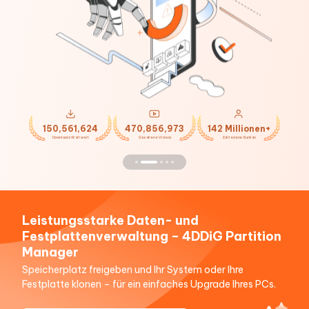
150,561,624
470,856,973
142 Millionen+
Downloads Weltweit
Gesehene Videos
Zufriedene Kunden
Leistungsstarke Daten- und
Festplattenverwaltung – 4DDiG Partition
Manager
Speicherplatz freigeben und Ihr System oder Ihre
Festplatte klonen – für ein einfaches Upgrade Ihres PCs.