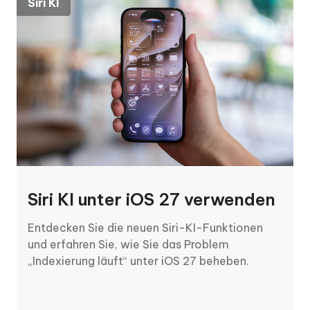
Siri KI
KI Bypass
PDF Tipps
Siri KI unter iOS 27 verwenden
Entdecken Sie die neuen Siri-KI-Funktionen
und erfahren Sie, wie Sie das Problem
Bestes Paraphrasing-Tool zur
„Indexierung läuft“ unter iOS 27 beheben.
Vermeidung von KI Erkennung
Wie man eine PDF-Datei
einfach bearbeitet
Top Paraphrasertools zur Vermeidung der KI-