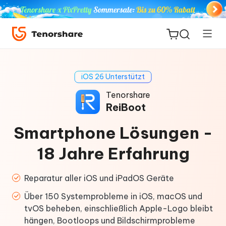
iOS 26 Unterstützt
Tenorshare
ReiBoot
ReiBoot
for iOS
Smartphone Lösungen -
PDNob
18 Jahre Erfahrung
Neu
PDF
Editor
Reparatur aller iOS und iPadOS Geräte
Über 150 Systemprobleme in iOS, macOS und
iAnyGo
tvOS beheben, einschließlich Apple-Logo bleibt
hängen, Bootloops und Bildschirmprobleme