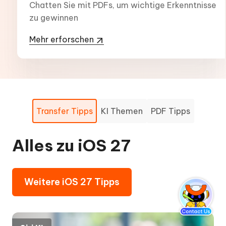
Chatten Sie mit PDFs, um wichtige Erkenntnisse
zu gewinnen
Mehr erforschen
Transfer Tipps
KI Themen
PDF Tipps
Alles zu iOS 27
KI-unterstützter Boost:
PDF Tipps -
Mühelos, Hochwertig
Für Anfänger bis
Weitere iOS 27 Tipps
Experten
Mehr KI Themen lesen
Mehr PDF Tipps lesen