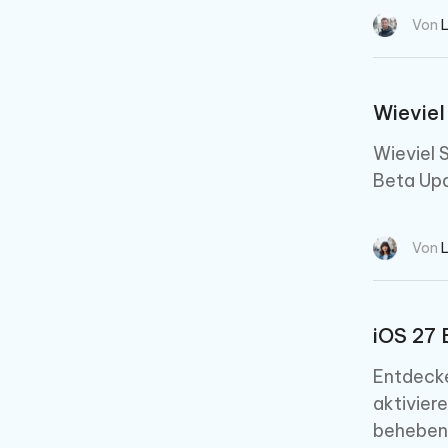
Von
Wieviel
Wieviel 
Beta Upd
Von
iOS 27 
Entdecke
aktivier
beheben