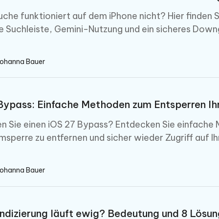
herstellen
Hot
Neu
e Dateien auf Mac
che funktioniert auf dem iPhone nicht? Hier finden 
hare KI Bypass
 - Android Fake GPS APP
iCareFone Transfer APP
rstellen
re Suchleiste, Gemini-Nutzung und ein sicheres Dow
te in menschenähnliche Inhalte
Standort ohne PC ändern
Whatsapp Chat übertragen
ln
Android/iPhone
Johanna Bauer
p Pro APP
ostenlos mit KI bereinigen
Bypass: Einfache Methoden zum Entsperren Ih
n Sie einen iOS 27 Bypass? Entdecken Sie einfache Mö
rmsperre zu entfernen und sicher wieder Zugriff auf Ih
Johanna Bauer
Indizierung läuft ewig? Bedeutung und 8 Lösu