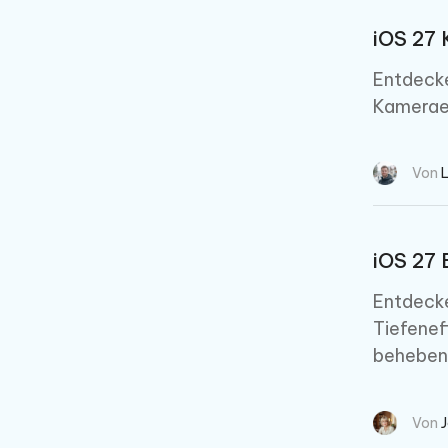
iOS 27 
Entdecke
Kameraei
Von
iOS 27 
Entdecke
Tiefenef
beheben
Von