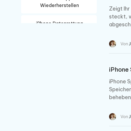
Wiederherstellen
Zeigt Ih
steckt, 
iPhone Datenrettung
abgeschl
Android Datenrettung
Von
iPhone 
iPhone S
Speicher
beheben
Von