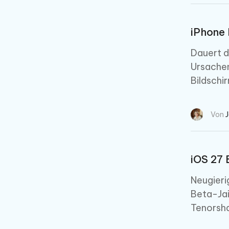
iPhone 
Dauert d
Ursachen
Bildschi
Von
iOS 27 
Neugieri
Beta-Jai
Tenorsha