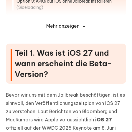
Option 3: APKs auf iOS ohne Jailbreak installieren
(Sideloading)
Teil 4. iOS 27 Update-Probleme mit
Mehr anzeigen
Tenorshare ReiBoot beheben
Wie lassen sich Probleme beim iOS 27 Update
beheben?
Teil 1. Was ist iOS 27 und
FAQs
wann erscheint die Beta-
Version?
Bevor wir uns mit dem Jailbreak beschäftigen, ist es
sinnvoll, den Veröffentlichungszeitplan von iOS 27
zu verstehen. Laut Berichten von Bloomberg und
MacRumors wird Apple voraussichtlich
iOS 27
offiziell auf der WWDC 2026 Keynote am 8. Juni