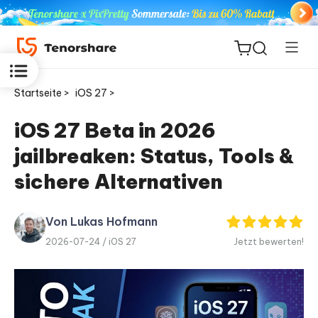
Startseite >
iOS 27 >
iOS 27 Beta in 2026
jailbreaken: Status, Tools &
ReiBoot
for iOS
sichere Alternativen
PDNob
Von Lukas Hofmann
Neu
PDF
2026-07-24 /
iOS 27
Jetzt bewerten!
Editor
iAnyGo