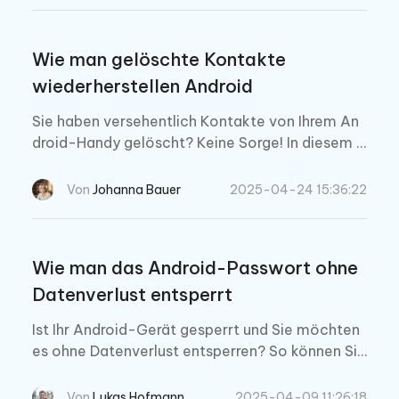
Wie man gelöschte Kontakte
wiederherstellen Android
Sie haben versehentlich Kontakte von Ihrem An
droid-Handy gelöscht? Keine Sorge! In diesem L
eitfaden erfahren Sie, wie Sie gelöschte Kontak
te wiederherstellen Android, mit den besten Met
Von
Johanna Bauer
2025-04-24 15:36:22
hoden und hilfreichen Tipps.
Wie man das Android-Passwort ohne
Datenverlust entsperrt
Ist Ihr Android-Gerät gesperrt und Sie möchten
es ohne Datenverlust entsperren? So können Sie
das tun.
Von
Lukas Hofmann
2025-04-09 11:26:18