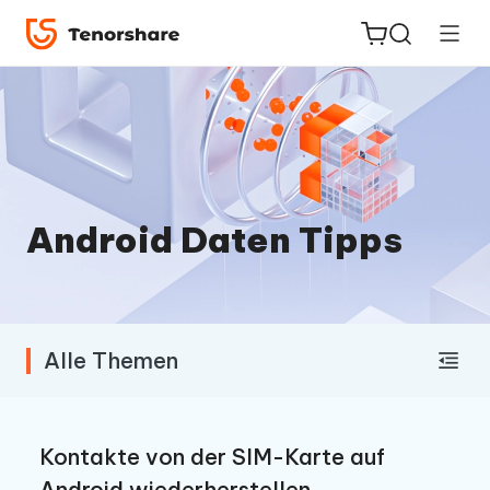
ReiBoot
for iOS
Android Daten Tipps
PDNob
Neu
PDF
Editor
Alle Themen
iAnyGo
Kontakte von der SIM-Karte auf
Android wiederherstellen