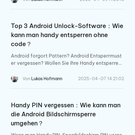
Top 3 Android Unlock-Software：Wie
kann man handy entsperren ohne
code？
Android forgort Pattern? Android Entsperrmust
er vergessen? Wollen Sie Ihre Handy entsperren
ohne code? Dieser Artikel bieten Sie die top Lös
ungen für android unlock, noch wenn Sie Handy
Von
Lukas Hofmann
2025-04-07 14:21:02
PIN vergessen.
Handy PIN vergessen：Wie kann man
die Android Bildschirmsperre
umgehen？