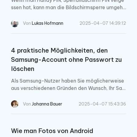
Wenn man Handy PIN, Sperrbildschirm PIN verge
ssen hat, kann man die Bildschirmsperre umgehe
n? Was soll man tun, um dieses Handy PIN zu kna
cken? Hier sind die top Lösungen.
Von
Lukas Hofmann
2025-04-07 14:39:12
4 praktische Möglichkeiten, den
Samsung-Account ohne Passwort zu
löschen
Als Samsung-Nutzer haben Sie möglicherweise
aus verschiedenen Gründen den Wunsch, Ihr Sa
msung-Konto zu löschen, ohne das Passwort ei
ngeben zu müssen. In diesem Artikel werden wir
Von
Johanna Bauer
2025-04-07 15:43:36
Ihnen 4 verschiedene Methoden vorstellen, wie
Sie Ihr Samsung-Konto ohne Passwort löschen
können.
Wie man Fotos von Android