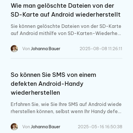
Wie man gelöschte Dateien von der
SD-Karte auf Android wiederherstellt
Sie können gelöschte Dateien von der SD-Karte
auf Android mithilfe von SD-Karten-Wiederhers
tellungstools, Google Drive oder durch professi
onelle Hilfe wiederherstellen. Erfahren Sie alle b
Von
Johanna Bauer
2025-08-08 11:26:11
ewährten Methoden, um gelöschte Dateien zurü
ckzubekommen.
So können Sie SMS von einem
defekten Android-Handy
wiederherstellen
Erfahren Sie, wie Sie Ihre SMS auf Android wiede
rherstellen können, selbst wenn Ihr Handy defek
t ist – mit Google Drive, Samsung Smart Switch
und spezieller Software zur Datenwiederherstell
Von
Johanna Bauer
2025-05-16 16:50:38
ung.