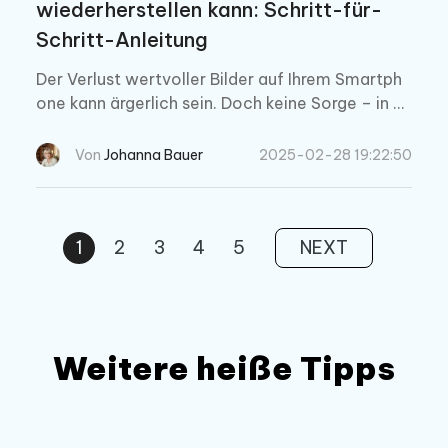
wiederherstellen kann: Schritt-für-
Schritt-Anleitung
Der Verlust wertvoller Bilder auf Ihrem Smartph
one kann ärgerlich sein. Doch keine Sorge – in di
esem Leitfaden erfahren Sie, wie Sie Fotos von
Android wiederherstellen können – schnell, einf
Von
Johanna Bauer
2025-02-28 19:22:50
ach und effektiv.
1
2
3
4
5
NEXT
Weitere heiße Tipps