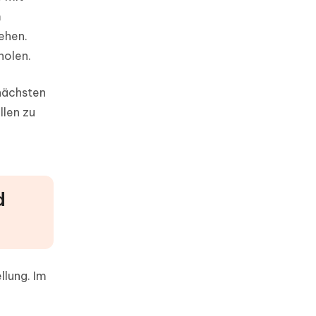
m
ehen.
holen.
 nächsten
llen zu
d
llung. Im