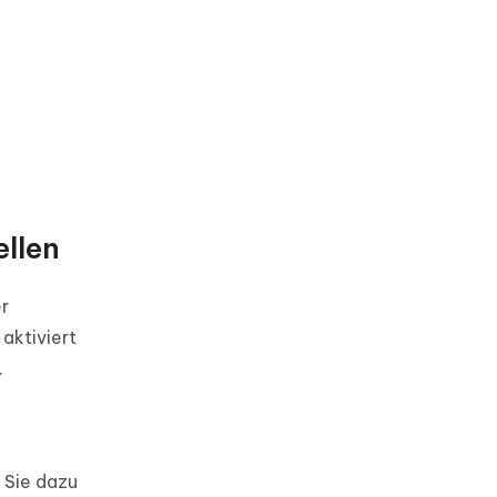
llen
er
aktiviert
.
 Sie dazu