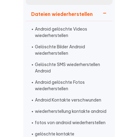
neuen Funktionen entdecken
itung
Jetzt Ansehen
Dateien wiederherstellen
Starten
Android gelöschte Videos
wiederherstellen
Weitere Nützliche Tipps
Gelöschte Bilder Android
wiederherstellen
Gelöschte SMS wiederherstellen
Mehr Nützliche Tipps
Android
Android gelöschte Fotos
wiederherstellen
Android Kontakte verschwunden
wiederherstellung kontakte android
fotos von android wiederherstellen
gelöschte kontakte