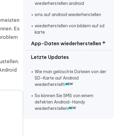
wiederherstellen android
sms auf android wiederherstellen
 meisten
wiederherstellen von bildern auf sd
önnen. Es
karte
mproblem
App-Daten wiederherstellen
samsung galaxy z fold7
Letzte Updates
Gelöschte Apps wiederherstellen
stellen.
 Android
YouTube Verlauf wiederherstellen
Wie man gelöschte Dateien von der
SD-Karte auf Android
Gmail Account wiederherstellen
wiederherstellt
android gelöschte app
So können Sie SMS von einem
wiederherstellen
defekten Android-Handy
wiederherstellen
android bilder werden nicht in
galerie angezeigt
gelöschte bilder kommen immer
wieder android