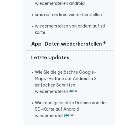
wiederherstellen android
sms auf android wiederherstellen
wiederherstellen von bildern auf sd
karte
App-Daten wiederherstellen
samsung galaxy z fold7
Letzte Updates
Gelöschte Apps wiederherstellen
YouTube Verlauf wiederherstellen
Wie Sie die gelöschte Google-
Maps-Historie auf Android in 3
Gmail Account wiederherstellen
einfachen Schritten
wiederherstellen
android gelöschte app
wiederherstellen
Wie man gelöschte Dateien von der
SD-Karte auf Android
android bilder werden nicht in
wiederherstellt
galerie angezeigt
gelöschte bilder kommen immer
wieder android