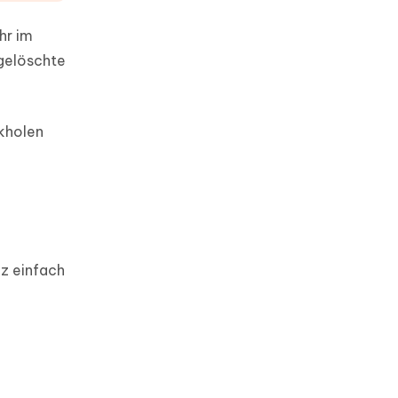
hr im
 gelöschte
ckholen
nz einfach