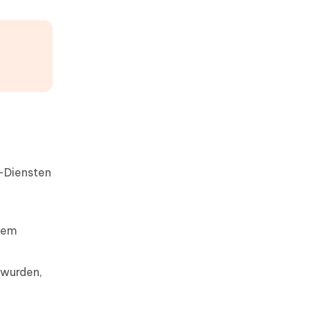
google maps zeitachse
wiederherstellen
daten auf sim karte
wiederherstellen
-Diensten
 dem
 wurden,