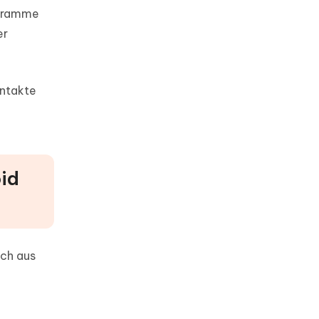
ogramme
er
ontakte
oid
ach aus