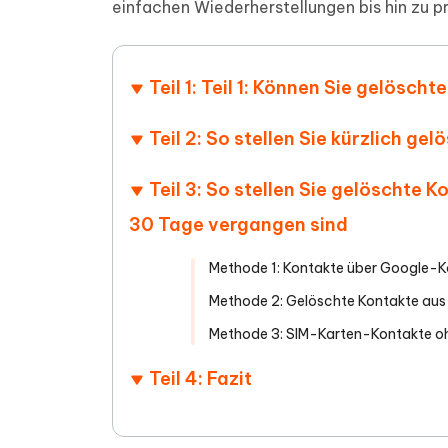
einfachen Wiederherstellungen bis hin zu p
PDF Dokumente mit KI zusammenfassen
Update
KI-gener
4DDiG - Windows Daten Retten
4DDiG 
Sekunde
Mobil
Wieder
Gelöschte Dateien unter Windows
Tenorshare KI Writer
wiederherstellen
Gelöscht
Tenors
Teil 1: Teil 1: Können Sie gelösc
iAnyGo - iOS APP
iAnyGo
Mit KI intelligenter, schneller und besser
wiederhe
schreiben
KI Inhal
iPhone Standort ohne PC ändern
Android 
umwande
Teil 2: So stellen Sie kürzlich g
Alle Produkte Anzeigen
UltData for Android APP
Cleanu
Teil 3: So stellen Sie gelöschte
Android Datenrettung ohne PC
iPhone k
30 Tage vergangen sind
Methode 1: Kontakte über Google-K
Methode 2: Gelöschte Kontakte aus 
Methode 3: SIM-Karten-Kontakte oh
Teil 4: Fazit