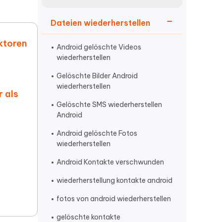
neuen Funktionen entdecken
itung
Jetzt Ansehen
Dateien wiederherstellen
Starten
aktoren
Android gelöschte Videos
wiederherstellen
Weitere Nützliche Tipps
Gelöschte Bilder Android
wiederherstellen
r als
Gelöschte SMS wiederherstellen
Mehr Nützliche Tipps
Android
Android gelöschte Fotos
wiederherstellen
Android Kontakte verschwunden
wiederherstellung kontakte android
fotos von android wiederherstellen
gelöschte kontakte