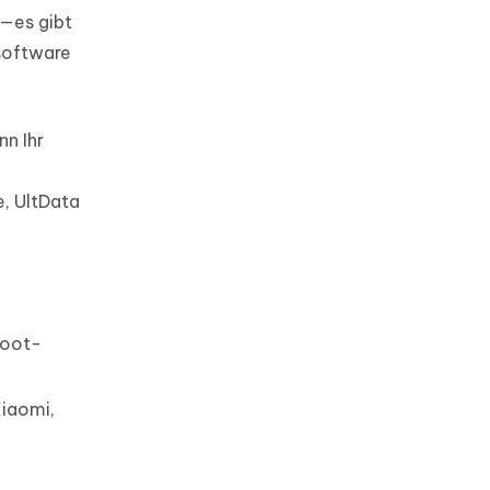
e—es gibt
ssoftware
nn Ihr
, UltData
Root-
Xiaomi,