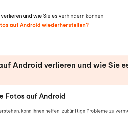
ierte Präsentationen in
Kostenloses KI Tool zur Fotobearbe
- Mac Daten
n
herstellen
 verlieren und wie Sie es verhindern können
Hot
Neu
e Dateien auf Mac
hare KI Bypass
otos auf Android wiederherstellen?
 - Android Fake GPS APP
iCareFone Transfer APP
rstellen
te in menschenähnliche Inhalte
Standort ohne PC ändern
Whatsapp Chat übertragen
ln
Android/iPhone
p Pro APP
ostenlos mit KI bereinigen
auf Android verlieren und wie Sie e
e Fotos auf Android
verstehen, kann Ihnen helfen, zukünftige Probleme zu verm