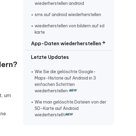
wiederherstellen android
sms auf android wiederherstellen
wiederherstellen von bildern auf sd
karte
App-Daten wiederherstellen
samsung galaxy z fold7
Letzte Updates
Gelöschte Apps wiederherstellen
dern?
YouTube Verlauf wiederherstellen
Wie Sie die gelöschte Google-
Maps-Historie auf Android in 3
Gmail Account wiederherstellen
einfachen Schritten
wiederherstellen
android gelöschte app
t, um
wiederherstellen
Wie man gelöschte Dateien von der
SD-Karte auf Android
android bilder werden nicht in
ine
wiederherstellt
galerie angezeigt
gelöschte bilder kommen immer
wieder android