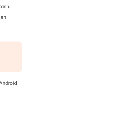
kann.
google maps zeitachse
wiederherstellen
ien
daten auf sim karte
wiederherstellen
 Android