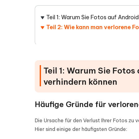
PDF Dokumente mit KI zusammenfassen
Update
KI-gener
4DDiG - Windows Daten Retten
4DDiG 
Sekunde
Mobil
Wieder
Teil 1: Warum Sie Fotos auf Android
Gelöschte Dateien unter Windows
Tenorshare KI Writer
wiederherstellen
Gelöscht
Tenors
Teil 2: Wie kann man verlorene F
iAnyGo - iOS APP
iAnyGo
Mit KI intelligenter, schneller und besser
wiederhe
schreiben
KI Inhal
iPhone Standort ohne PC ändern
Android 
umwande
Alle Produkte Anzeigen
UltData for Android APP
Cleanu
Android Datenrettung ohne PC
iPhone k
Teil 1: Warum Sie Fotos 
verhindern können
Häufige Gründe für verloren
Die Ursache für den Verlust Ihrer Fotos zu 
Hier sind einige der häufigsten Gründe: