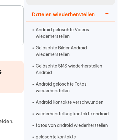
neuen Funktionen entdecken
itung
Jetzt Ansehen
Dateien wiederherstellen
Starten
Android gelöschte Videos
wiederherstellen
Weitere Nützliche Tipps
Gelöschte Bilder Android
wiederherstellen
Gelöschte SMS wiederherstellen
Mehr Nützliche Tipps
s
Android
Android gelöschte Fotos
wiederherstellen
Android Kontakte verschwunden
wiederherstellung kontakte android
eiden.
fotos von android wiederherstellen
gelöschte kontakte