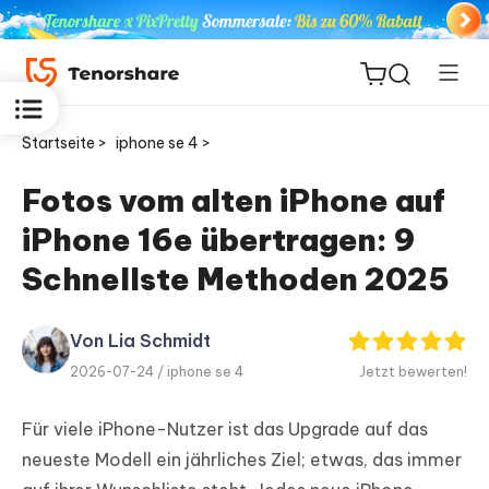
Startseite >
iphone se 4 >
Fotos vom alten iPhone auf
iPhone 16e übertragen: 9
ReiBoot
for iOS
Schnellste Methoden 2025
PDNob
Von Lia Schmidt
Neu
PDF
2026-07-24 /
iphone se 4
Jetzt bewerten!
Editor
Für viele iPhone-Nutzer ist das Upgrade auf das
iAnyGo
neueste Modell ein jährliches Ziel; etwas, das immer