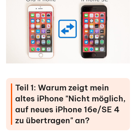
Methode 7: Erstellen Sie ein freigegebenes Album für
den Foto-Transfer
Methode 8: Verwenden Sie Cloud-Speicherdienste
für die Foto-Sicherung
Methode 9: Verwenden Sie ein spezielles Foto-
Übertragungs-Tool
Teil 3: Häufig gestellte Fragen
Fazit
Teil 1: Warum zeigt mein
altes iPhone "Nicht möglich,
auf neues iPhone 16e/SE 4
zu übertragen" an?