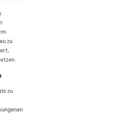
:
n
irm
eu zu
ert,
setzen.
n
ts zu
zwungenen