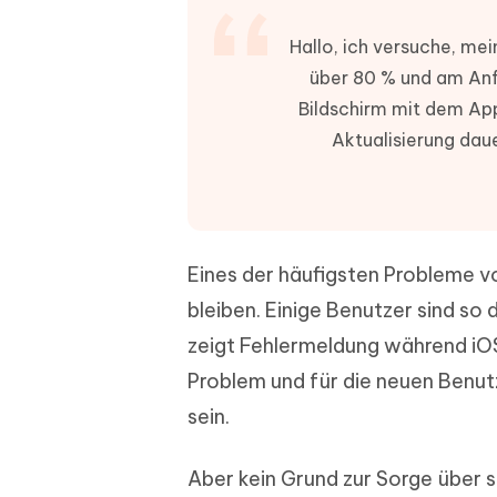
PDF Dokumente mit KI zusammenfassen
Update
KI-gener
4DDiG - Windows Daten Retten
4DDiG 
Sekunde
Hallo, ich versuche, mei
Mobil
Wieder
Gelöschte Dateien unter Windows
Tenorshare KI Writer
über 80 % und am Anf
wiederherstellen
Gelöscht
Tenors
iAnyGo - iOS APP
iAnyGo
Mit KI intelligenter, schneller und besser
wiederhe
Bildschirm mit dem App
schreiben
KI Inhal
iPhone Standort ohne PC ändern
Android 
umwande
Aktualisierung daue
Alle Produkte Anzeigen
UltData for Android APP
Cleanu
Android Datenrettung ohne PC
iPhone k
Eines der häufigsten Probleme v
bleiben. Einige Benutzer sind so
zeigt Fehlermeldung während iOS 
Problem und für die neuen Benu
sein.
Aber kein Grund zur Sorge über s