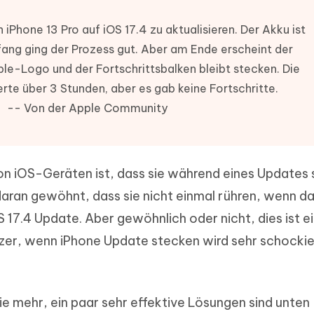
ierte Präsentationen in
Kostenloses KI Tool zur Fotobearbe
- Mac Daten
n
n iPhone 13 Pro auf iOS 17.4 zu aktualisieren. Der Akku ist
herstellen
Hot
ang ging der Prozess gut. Aber am Ende erscheint der
Neu
e Dateien auf Mac
hare KI Bypass
 - Android Fake GPS APP
iCareFone Transfer APP
rstellen
le-Logo und der Fortschrittsbalken bleibt stecken. Die
te in menschenähnliche Inhalte
Standort ohne PC ändern
Whatsapp Chat übertragen
ln
rte über 3 Stunden, aber es gab keine Fortschritte.
Android/iPhone
-- Von der Apple Community
p Pro APP
ostenlos mit KI bereinigen
on iOS-Geräten ist, dass sie während eines Updates
 daran gewöhnt, dass sie nicht einmal rühren, wenn d
17.4 Update. Aber gewöhnlich oder nicht, dies ist e
tzer, wenn iPhone Update stecken wird sehr schocki
ie mehr, ein paar sehr effektive Lösungen sind unten