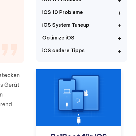
neuen Funktionen entdecken
itung
Jetzt Ansehen
iOS 10 Probleme
Starten
iOS System Tuneup
Optimize iOS
Weitere Nützliche Tipps
iOS andere Tipps
Mehr Nützliche Tipps
 stecken
as Gerät
in
erend