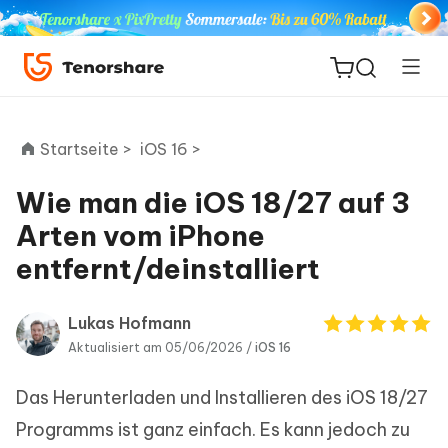
Startseite >
iOS 16 >
Wie man die iOS 18/27 auf 3
ReiBoot
Arten vom iPhone
for iOS
entfernt/deinstalliert
PDNob
Neu
PDF
Lukas Hofmann
Editor
Aktualisiert am 05/06/2026 /
iOS 16
Das Herunterladen und Installieren des iOS 18/27
iAnyGo
Programms ist ganz einfach. Es kann jedoch zu