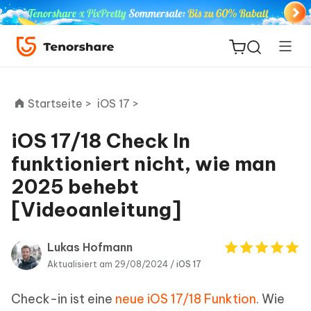
Startseite >
iOS 17 >
iOS 17/18 Check In
ReiBoot
funktioniert nicht, wie man
for iOS
2025 behebt
[Videoanleitung]
PDNob
Neu
PDF
Editor
Lukas Hofmann
Aktualisiert am 29/08/2024 /
iOS 17
iAnyGo
Check-in ist eine
neue iOS 17/18 Funktion
. Wie