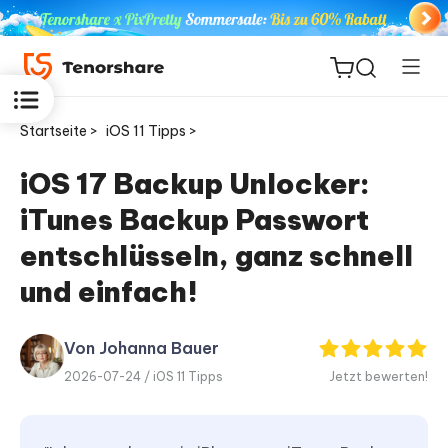
Startseite >
iOS 11 Tipps >
iOS 17 Backup Unlocker:
iTunes Backup Passwort
ReiBoot
for iOS
entschlüsseln, ganz schnell
und einfach!
PDNob
Neu
PDF
Editor
Von Johanna Bauer
2026-07-24 /
iOS 11 Tipps
Jetzt bewerten!
iAnyGo