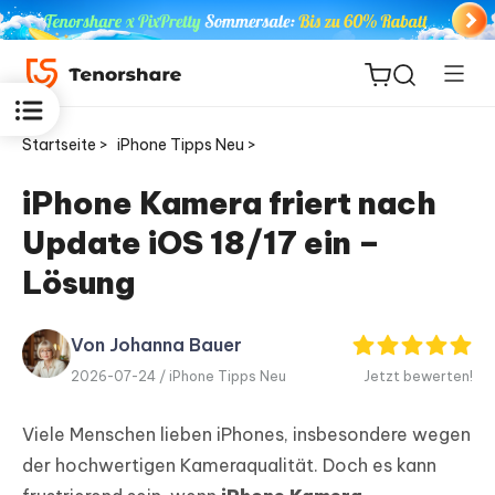
Startseite >
iPhone Tipps Neu >
iPhone Kamera friert nach
Update iOS 18/17 ein –
ReiBoot
for iOS
Lösung
PDNob
Von Johanna Bauer
Neu
PDF
2026-07-24 /
iPhone Tipps Neu
Jetzt bewerten!
Editor
Viele Menschen lieben iPhones, insbesondere wegen
iAnyGo
der hochwertigen Kameraqualität. Doch es kann