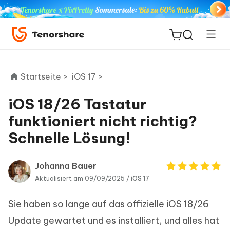
Startseite >
iOS 17 >
iOS 18/26 Tastatur
ReiBoot
funktioniert nicht richtig?
for iOS
Schnelle Lösung!
PDNob
Neu
PDF
Johanna Bauer
Editor
Aktualisiert am 09/09/2025 /
iOS 17
Sie haben so lange auf das offizielle iOS 18/26
iAnyGo
Update gewartet und es installiert, und alles hat