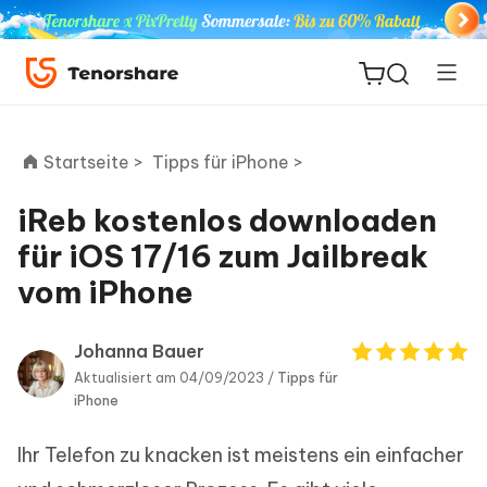
Startseite >
Tipps für iPhone >
iReb kostenlos downloaden
ReiBoot
für iOS 17/16 zum Jailbreak
for iOS
vom iPhone
PDNob
Neu
PDF
Johanna Bauer
Editor
Aktualisiert am 04/09/2023 /
Tipps für
iPhone
iAnyGo
Ihr Telefon zu knacken ist meistens ein einfacher