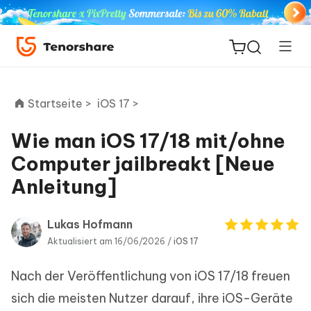
Startseite >
iOS 17 >
Wie man iOS 17/18 mit/ohne
ReiBoot
Computer jailbreakt [Neue
for iOS
Anleitung]
PDNob
Neu
PDF
Lukas Hofmann
Editor
Aktualisiert am 16/06/2026 /
iOS 17
Nach der Veröffentlichung von iOS 17/18 freuen
iAnyGo
sich die meisten Nutzer darauf, ihre iOS-Geräte