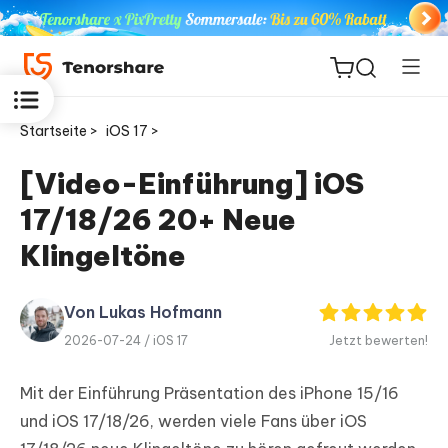
Startseite >
iOS 17 >
[Video-Einführung] iOS
17/18/26 20+ Neue
ReiBoot
for iOS
Klingeltöne
PDNob
Von Lukas Hofmann
Neu
PDF
2026-07-24 /
iOS 17
Jetzt bewerten!
Editor
Mit der Einführung Präsentation des iPhone 15/16
iAnyGo
und iOS 17/18/26, werden viele Fans über iOS