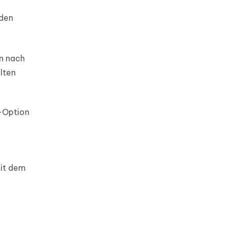
 den
en nach
lten
‘-Option
mit dem