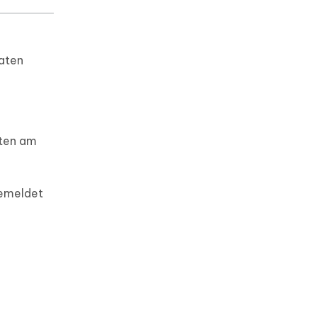
aten
rten am
gemeldet