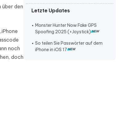
h über den
Letzte Updates
iPhone lautstärke verstellt sich von
selbst
Monster Hunter Now Fake GPS
iPhone klingelt nicht bei anruf
 ‚iPhone
Spoofing 2025 (+Joystick)
passcode
iPhone stürzt ständig ab
So teilen Sie Passwörter auf dem
kann noch
iPhone in iOS 17
ehen, doch