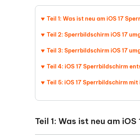
PDF Dokumente mit KI zusammenfassen
Update
KI-gener
4DDiG - Windows Daten Retten
4DDiG 
Sekunde
Mobil
Wieder
Gelöschte Dateien unter Windows
Teil 1: Was ist neu am iOS 17 Sper
Tenorshare KI Writer
wiederherstellen
Gelöscht
Tenors
iAnyGo - iOS APP
iAnyGo
Mit KI intelligenter, schneller und besser
wiederhe
schreiben
KI Inhal
Teil 2: Sperrbildschirm iOS 17 
iPhone Standort ohne PC ändern
Android 
umwande
Alle Produkte Anzeigen
Teil 3: Sperrbildschirm iOS 17 
UltData for Android APP
Cleanu
Android Datenrettung ohne PC
iPhone k
Teil 4: iOS 17 Sperrbildschirm en
Teil 5: iOS 17 Sperrbildschirm mi
Teil 1: Was ist neu am iOS