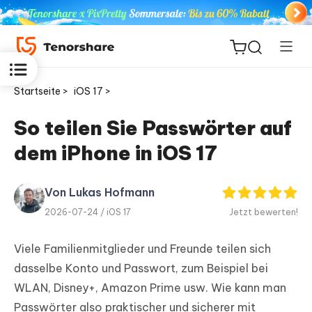
Startseite >
iOS 17 >
So teilen Sie Passwörter auf
dem iPhone in iOS 17
ReiBoot
for iOS
Von Lukas Hofmann
PDNob
2026-07-24 /
iOS 17
Jetzt bewerten!
Neu
PDF
Editor
Viele Familienmitglieder und Freunde teilen sich
dasselbe Konto und Passwort, zum Beispiel bei
iAnyGo
WLAN, Disney+, Amazon Prime usw. Wie kann man
Passwörter also praktischer und sicherer mit