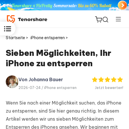
Startseite >
iPhone entsperren >
Sieben Möglichkeiten, Ihr
iPhone zu entsperren
ReiBoot
for iOS
Von Johanna Bauer
PDNob
2026-07-24 /
iPhone entsperren
Jetzt bewerten!
Neu
PDF
Editor
Wenn Sie nach einer Möglichkeit suchen, das iPhone
zu entsperren, sind Sie hier genau richtig. In diesem
iAnyGo
Artikel werden wir uns sieben Möglichkeiten zum
Entsperren des iPhones ansehen. Wir beginnen mit