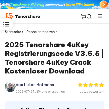
Startseite >
iPhone entsperren >
2025 Tenorshare 4uKey
Registrierungscode V3.5.5 |
ReiBoot
for iOS
Tenorshare 4uKey Crack
Kostenloser Download
PDNob
Neu
PDF
Editor
Von Lukas Hofmann
2026-07-24 /
iPhone entsperren
Jetzt bewerten!
iAnyGo