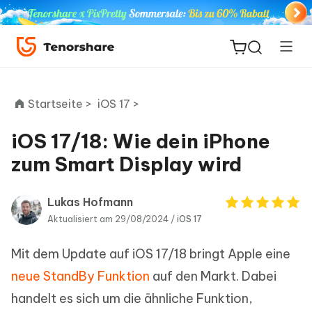
Startseite >
iOS 17 >
iOS 17/18: Wie dein iPhone
ReiBoot
zum Smart Display wird
for iOS
Lukas Hofmann
PDNob
Aktualisiert am 29/08/2024 /
iOS 17
Neu
PDF
Editor
Mit dem Update auf iOS 17/18 bringt Apple eine
neue StandBy Funktion
auf den Markt. Dabei
iAnyGo
handelt es sich um die ähnliche Funktion,