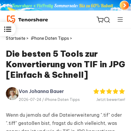
Startseite >
iPhone Daten Tipps >
Die besten 5 Tools zur
Konvertierung von TIF in JPG
ReiBoot
for iOS
[Einfach & Schnell]
PDNob
Von Johanna Bauer
Neu
PDF
2026-07-24 /
iPhone Daten Tipps
Jetzt bewerten!
Editor
Wenn du jemals auf die Dateierweiterung ".tif" oder
iAnyGo
".tiff" gestoßen bist, fragst du dich vielleicht, was