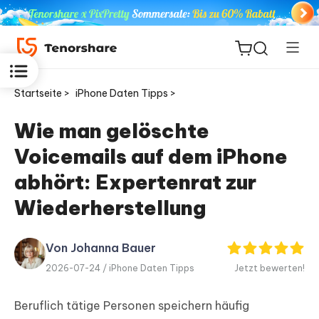
Startseite >
iPhone Daten Tipps >
Wie man gelöschte
Voicemails auf dem iPhone
ReiBoot
for iOS
abhört: Expertenrat zur
Wiederherstellung
PDNob
Neu
PDF
Editor
Von Johanna Bauer
2026-07-24 /
iPhone Daten Tipps
Jetzt bewerten!
iAnyGo
Beruflich tätige Personen speichern häufig