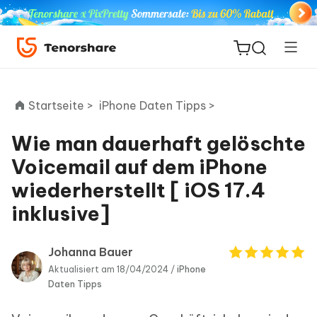
Startseite >
iPhone Daten Tipps >
Wie man dauerhaft gelöschte
ReiBoot
Voicemail auf dem iPhone
for iOS
wiederherstellt [ iOS 17.4
inklusive]
PDNob
Neu
PDF
Editor
Johanna Bauer
Aktualisiert am 18/04/2024 /
iPhone
iAnyGo
Daten Tipps