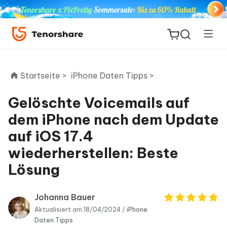
Startseite >
iPhone Daten Tipps >
Gelöschte Voicemails auf
ReiBoot
dem iPhone nach dem Update
for iOS
auf iOS 17.4
wiederherstellen: Beste
PDNob
Neu
PDF
Lösung
Editor
Johanna Bauer
iAnyGo
Aktualisiert am 18/04/2024 /
iPhone
Daten Tipps