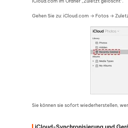
iCloud.com im Ordner „Zuletzt gelöscht“.
Gehen Sie zu: iCloud.com → Fotos → Zulet
Sie können sie sofort wiederherstellen, we
iCloud-Synchronisierung und Ger