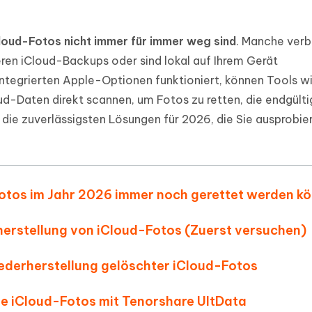
ierte Präsentationen in
Kostenloses KI Tool zur Fotobearbe
- Mac Daten
n
herstellen
loud-Fotos nicht immer für immer weg sind
. Manche verb
Hot
Neu
e Dateien auf Mac
hare KI Bypass
ren iCloud-Backups oder sind lokal auf Ihrem Gerät
 - Android Fake GPS APP
iCareFone Transfer APP
rstellen
te in menschenähnliche Inhalte
Standort ohne PC ändern
Whatsapp Chat übertragen
ntegrierten Apple-Optionen funktioniert, können Tools w
ln
Android/iPhone
oud-Daten direkt scannen, um Fotos zu retten, die endgülti
 die zuverlässigsten Lösungen für 2026, die Sie ausprobie
p Pro APP
ostenlos mit KI bereinigen
Fotos im Jahr 2026 immer noch gerettet werden k
rherstellung von iCloud-Fotos (Zuerst versuchen)
iederherstellung gelöschter iCloud-Fotos
te iCloud-Fotos mit Tenorshare UltData