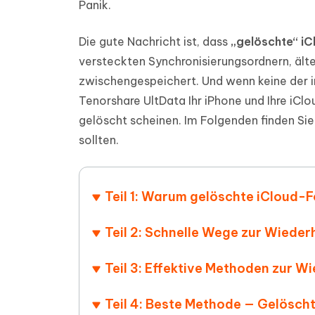
Panik.
PDF Dokumente mit KI zusammenfassen
Update
KI-gener
4DDiG - Windows Daten Retten
4DDiG 
Sekunde
Mobil
Wieder
Gelöschte Dateien unter Windows
Die gute Nachricht ist, dass
„gelöschte“ iC
Tenorshare KI Writer
wiederherstellen
Gelöscht
Tenors
versteckten Synchronisierungsordnern, älte
iAnyGo - iOS APP
iAnyGo
Mit KI intelligenter, schneller und besser
wiederhe
schreiben
KI Inhal
iPhone Standort ohne PC ändern
Android 
zwischengespeichert. Und wenn keine der i
umwande
Tenorshare UltData Ihr iPhone und Ihre iCl
Alle Produkte Anzeigen
gelöscht scheinen. Im Folgenden finden Sie
UltData for Android APP
Cleanu
sollten.
Android Datenrettung ohne PC
iPhone k
Teil 1: Warum gelöschte iCloud-
Teil 2: Schnelle Wege zur Wiede
Teil 3: Effektive Methoden zur W
Teil 4: Beste Methode — Gelösch