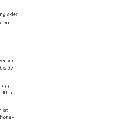
ung oder
äten
tos
und
bis der
knapp
e-ID →
 ist,
Phone-