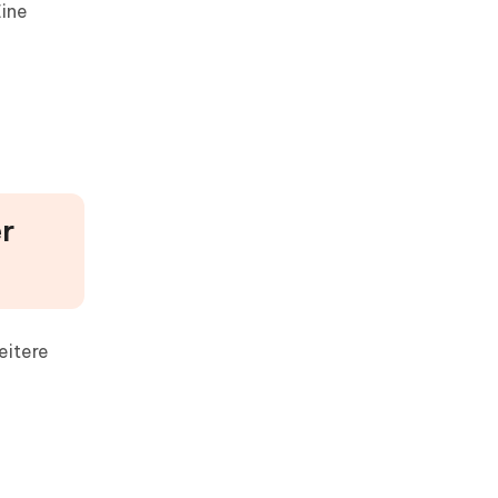
Eine
r
eitere