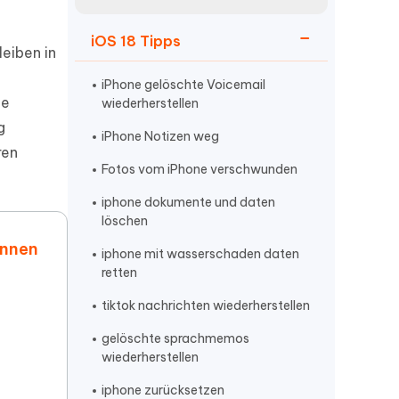
neuen Funktionen entdecken
itung
Jetzt Ansehen
iOS 18 Tipps
Starten
leiben in
iPhone gelöschte Voicemail
ie
wiederherstellen
g
Weitere Nützliche Tipps
iPhone Notizen weg
ren
Fotos vom iPhone verschwunden
Mehr Nützliche Tipps
iphone dokumente und daten
löschen
önnen
iphone mit wasserschaden daten
retten
tiktok nachrichten wiederherstellen
gelöschte sprachmemos
wiederherstellen
iphone zurücksetzen