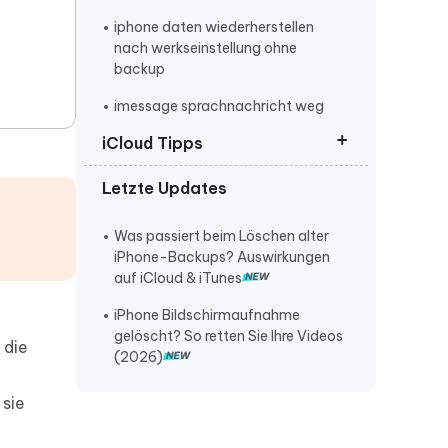
iphone daten wiederherstellen
nach werkseinstellung ohne
backup
imessage sprachnachricht weg
iCloud Tipps
gelöschte Notizen auf dem iPhone
17 wiederherstellen
Letzte Updates
Gelöschte iMessage Nachrichten
gelöschte Anrufe auf dem iPhone
wiederherstellen
17 wiederherstellen
Was passiert beim Löschen alter
Gelöschte Daten aus iCloud
iPhone-Backups? Auswirkungen
gelöschte iPhone-Nachrichten
wiederherstellen
auf iCloud & iTunes
ohne iCloud oder iTunes
wiederherstellen
iMessage wiederherstellen
iPhone Bildschirmaufnahme
gelöscht? So retten Sie Ihre Videos
gelöschte iPhone
notizen auf iphone verschwunden
 die
(2026)
Bildschirmaufnahmen
wiederherstellen
ipod gelöschte musik
 sie
wiederherstellen
gelöschte iCloud-Fotos
wiederherstellen
iphone kaputt daten retten