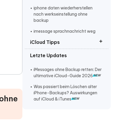
iphone daten wiederherstellen
nach werkseinstellung ohne
backup
imessage sprachnachricht weg
iCloud Tipps
gelöschte Notizen auf dem iPhone
17 wiederherstellen
Letzte Updates
Gelöschte iMessage Nachrichten
gelöschte Anrufe auf dem iPhone
wiederherstellen
17 wiederherstellen
iMessages ohne Backup retten: Der
Gelöschte Daten aus iCloud
ultimative iCloud-Guide 2026
gelöschte iPhone-Nachrichten
wiederherstellen
ohne iCloud oder iTunes
Was passiert beim Löschen alter
wiederherstellen
iMessage wiederherstellen
iPhone-Backups? Auswirkungen
 ohne
auf iCloud & iTunes
gelöschte iPhone
notizen auf iphone verschwunden
Bildschirmaufnahmen
wiederherstellen
ipod gelöschte musik
wiederherstellen
gelöschte iCloud-Fotos
wiederherstellen
iphone kaputt daten retten