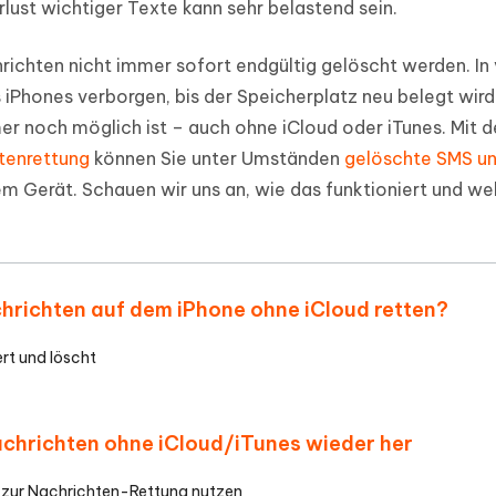
ust wichtiger Texte kann sehr belastend sein.
ierte Präsentationen in
Kostenloses KI Tool zur Fotobearbe
- Mac Daten
n
herstellen
richten nicht immer sofort endgültig gelöscht werden. In 
Hot
Neu
e Dateien auf Mac
hare KI Bypass
es iPhones verborgen, bis der Speicherplatz neu belegt wird
 - Android Fake GPS APP
iCareFone Transfer APP
rstellen
te in menschenähnliche Inhalte
Standort ohne PC ändern
Whatsapp Chat übertragen
r noch möglich ist – auch ohne iCloud oder iTunes. Mit d
ln
Android/iPhone
tenrettung
können Sie unter Umständen
gelöschte SMS u
rem Gerät. Schauen wir uns an, wie das funktioniert und w
p Pro APP
ostenlos mit KI bereinigen
achrichten auf dem iPhone ohne iCloud retten?
rt und löscht
 Nachrichten ohne iCloud/iTunes wieder her
 zur Nachrichten-Rettung nutzen