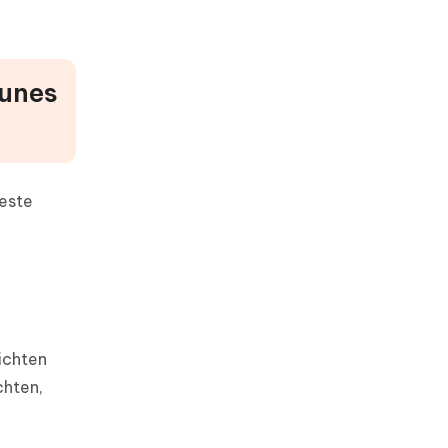
Tunes
beste
richten
chten,