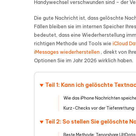
Handywechsel verschwunden sind – der Verl
PDF Dokumente mit KI zusammenfassen
Update
KI-gener
4DDiG - Windows Daten Retten
4DDiG 
Sekunde
Mobil
Wieder
Gelöschte Dateien unter Windows
Die gute Nachricht ist, dass gelöschte Nach
Tenorshare KI Writer
wiederherstellen
Gelöscht
Tenors
Fällen bleiben sie im internen Speicher Ihr
iAnyGo - iOS APP
iAnyGo
Mit KI intelligenter, schneller und besser
wiederhe
schreiben
KI Inhal
iPhone Standort ohne PC ändern
Android 
bedeutet, dass eine Wiederherstellung imme
umwande
richtigen Methode und Tools wie
iCloud Da
Alle Produkte Anzeigen
iMessages wiederherstellen
, direkt von Ih
UltData for Android APP
Cleanu
Optionen Sie im Jahr 2026 wirklich haben.
Android Datenrettung ohne PC
iPhone k
Teil 1: Kann ich gelöschte Textn
Wie das iPhone Nachrichten speiche
Kurz-Checks vor der Tiefenrettung
Teil 2: So stellen Sie gelöschte
Beste Methode: Tenorshare UltData