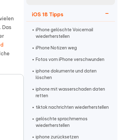
neuen Funktionen entdecken
itung
Jetzt Ansehen
iOS 18 Tipps
Starten
vielen
. Das
iPhone gelöschte Voicemail
er
wiederherstellen
nd
Weitere Nützliche Tipps
iPhone Notizen weg
elche
Fotos vom iPhone verschwunden
Mehr Nützliche Tipps
iphone dokumente und daten
löschen
iphone mit wasserschaden daten
retten
tiktok nachrichten wiederherstellen
gelöschte sprachmemos
wiederherstellen
iphone zurücksetzen