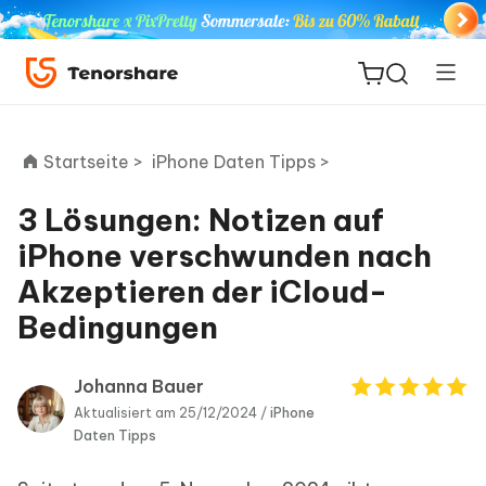
Startseite >
iPhone Daten Tipps >
3 Lösungen: Notizen auf
ReiBoot
iPhone verschwunden nach
for iOS
Akzeptieren der iCloud-
Bedingungen
PDNob
Neu
PDF
Editor
Johanna Bauer
Aktualisiert am 25/12/2024 /
iPhone
iAnyGo
Daten Tipps