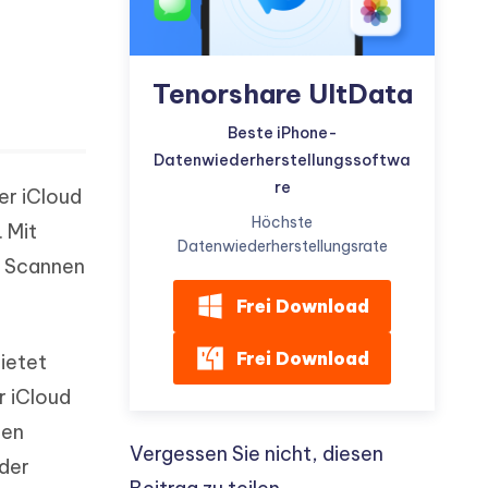
Tenorshare UltData
Beste iPhone-
Datenwiederherstellungssoftwa
re
er iCloud
Höchste
 Mit
Datenwiederherstellungsrate
h Scannen
Frei Download
Frei Download
ietet
r iCloud
len
Vergessen Sie nicht, diesen
 der