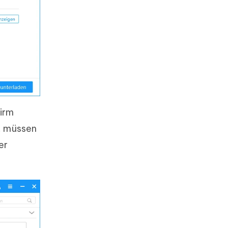
hirm
, müssen
er