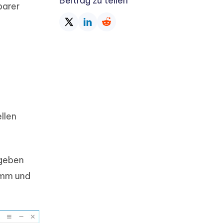
Beitrag zu teilen
barer
llen
egeben
amm und