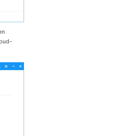
en
loud-