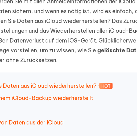
erden Sie mit allen Anmeldeinformationen der iCloud 
ierte Präsentationen in
Kostenloses KI Tool zur Fotobearbe
- Mac Daten
n
Daten sichern, und wenn es nötig ist, wird es einfach,
herstellen
Hot
nen Sie Daten aus iCloud wiederherstellen? Das Zur
Neu
e Dateien auf Mac
hare KI Bypass
 - Android Fake GPS APP
iCareFone Transfer APP
rstellen
stellungen und das Wiederherstellen aller iCloud-B
te in menschenähnliche Inhalte
Standort ohne PC ändern
Whatsapp Chat übertragen
ln
roßen Datenverlust auf dem iOS-Gerät. Glücklicherwe
Android/iPhone
ege vorstellen, um zu wissen, wie Sie
gelöschte Dat
p Pro APP
er ohne Zurücksetzen.
ostenlos mit KI bereinigen
hte Daten aus iCloud wiederherstellen?
HOT
einem iCloud-Backup wiederherstellt
von Daten aus der iCloud