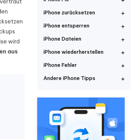
neuen Funktionen entdecken
vertraut
itung
Jetzt Ansehen
 den
iPhone zurücksetzen
Starten
ücksetzen
iPhone entsperren
ackups
iPhone Dateien
ise wird
Weitere Nützliche Tipps
en aus
iPhone wiederherstellen
iPhone Fehler
Mehr Nützliche Tipps
Andere iPhone Tipps