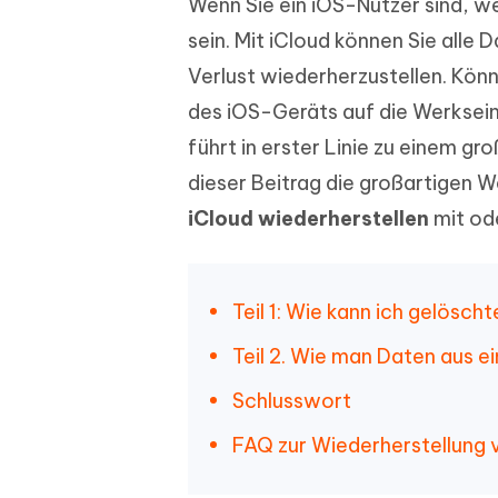
Wenn Sie ein iOS-Nutzer sind, w
PDF Dokumente mit KI zusammenfassen
Update
KI-gener
4DDiG - Windows Daten Retten
4DDiG 
Sekunde
sein. Mit iCloud können Sie alle 
Mobil
Wieder
Gelöschte Dateien unter Windows
Tenorshare KI Writer
Verlust wiederherzustellen. Kön
wiederherstellen
Gelöscht
Tenors
iAnyGo - iOS APP
iAnyGo
Mit KI intelligenter, schneller und besser
wiederhe
des iOS-Geräts auf die Werksein
schreiben
KI Inhal
iPhone Standort ohne PC ändern
Android 
umwande
führt in erster Linie zu einem g
Alle Produkte Anzeigen
dieser Beitrag die großartigen W
UltData for Android APP
Cleanu
iCloud wiederherstellen
mit od
Android Datenrettung ohne PC
iPhone k
Teil 1: Wie kann ich gelösc
Teil 2. Wie man Daten aus 
Schlusswort
FAQ zur Wiederherstellung 