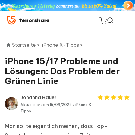
Startseite >
iPhone X-Tipps >
iPhone 15/17 Probleme und
ReiBoot
Lösungen: Das Problem der
for iOS
Grünen Linie
PDNob
Neu
PDF
Johanna Bauer
Editor
Aktualisiert am 15/09/2025 /
iPhone X-
Tipps
iAnyGo
Man sollte eigentlich meinen, dass Top-