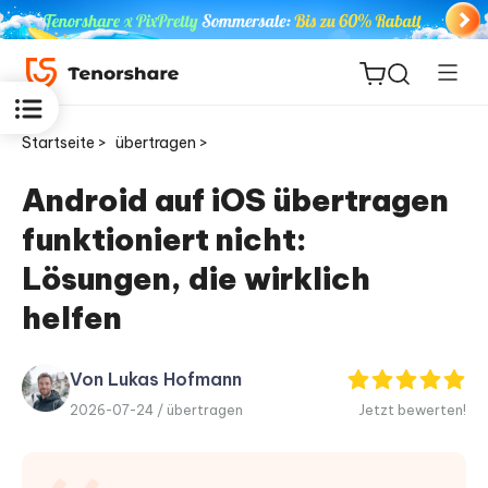
Startseite >
übertragen >
Android auf iOS übertragen
funktioniert nicht:
ReiBoot
for iOS
Lösungen, die wirklich
helfen
PDNob
Neu
PDF
Editor
Von Lukas Hofmann
2026-07-24 /
übertragen
Jetzt bewerten!
iAnyGo