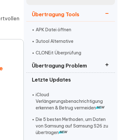
neuen Funktionen entdecken
itung
Jetzt Ansehen
Übertragung Tools
Starten
rtvollen
APK Datei öffnen
3utool Alternative
Weitere Nützliche Tipps
CLONEit Überprüfung
Übertragung Problem
e
Mehr Nützliche Tipps
Letzte Updates
iOS 16 Herunterladen
Synchronisierung mit icloud
iCloud
angehalten
Verlängerungsbenachrichtigung
erkennen & Betrug vermeiden
Speicherplatz freigeben
Die 5 besten Methoden, um Daten
von Samsung auf Samsung S26 zu
übertragen