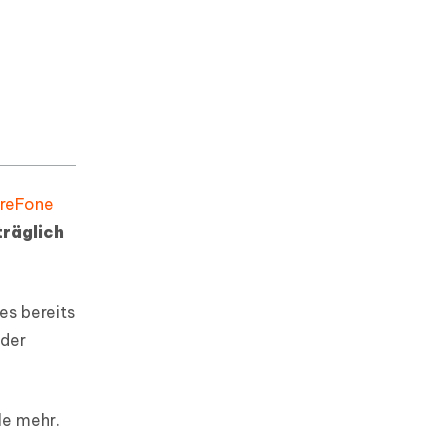
areFone
träglich
es bereits
sder
le mehr.