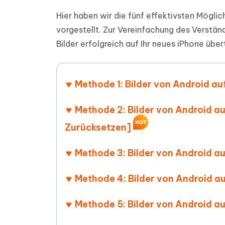
PDF Dokumente mit KI zusammenfassen
Update
KI-gener
Hier haben wir die fünf effektivsten Mögli
4DDiG - Windows Daten Retten
4DDiG 
Sekunde
Mobil
Wieder
Gelöschte Dateien unter Windows
vorgestellt. Zur Vereinfachung des Verstän
Tenorshare KI Writer
wiederherstellen
Gelöscht
Tenors
Bilder erfolgreich auf Ihr neues iPhone üb
iAnyGo - iOS APP
iAnyGo
Mit KI intelligenter, schneller und besser
wiederhe
schreiben
KI Inhal
iPhone Standort ohne PC ändern
Android 
umwande
Alle Produkte Anzeigen
Methode 1: Bilder von Android au
UltData for Android APP
Cleanu
Android Datenrettung ohne PC
iPhone k
Methode 2: Bilder von Android a
Zurücksetzen]
Methode 3: Bilder von Android a
Methode 4: Bilder von Android a
Methode 5: Bilder von Android a