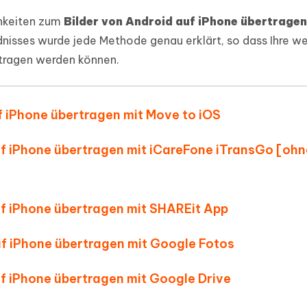
ierte Präsentationen in
Kostenloses KI Tool zur Fotobearbe
chkeiten zum
Bilder von Android auf iPhone übertragen
- Mac Daten
n
herstellen
dnisses wurde jede Methode genau erklärt, so dass Ihre we
Hot
Neu
e Dateien auf Mac
hare KI Bypass
ertragen werden können.
 - Android Fake GPS APP
iCareFone Transfer APP
rstellen
te in menschenähnliche Inhalte
Standort ohne PC ändern
Whatsapp Chat übertragen
ln
Android/iPhone
f iPhone übertragen mit Move to iOS
p Pro APP
ostenlos mit KI bereinigen
uf iPhone übertragen mit iCareFone iTransGo [ohn
uf iPhone übertragen mit SHAREit App
uf iPhone übertragen mit Google Fotos
uf iPhone übertragen mit Google Drive