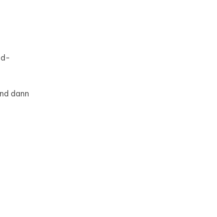
id-
und dann