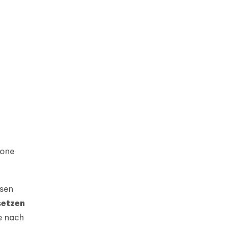
hone
ssen
setzen
e nach