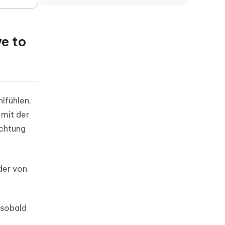
e to
lfühlen,
 mit der
ichtung
lder von
, sobald