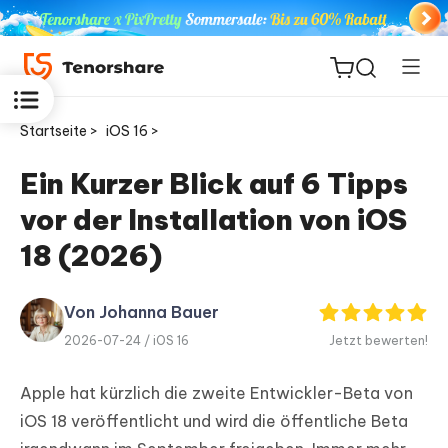
Startseite >
iOS 16 >
Ein Kurzer Blick auf 6 Tipps
vor der Installation von iOS
ReiBoot
for iOS
18 (2026)
PDNob
Von Johanna Bauer
Neu
PDF
2026-07-24 /
iOS 16
Jetzt bewerten!
Editor
Apple hat kürzlich die zweite Entwickler-Beta von
iAnyGo
iOS 18 veröffentlicht und wird die öffentliche Beta