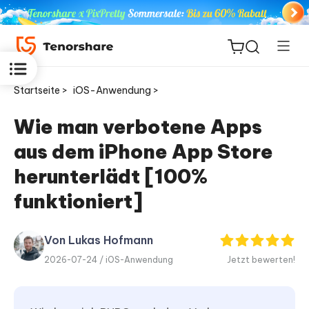
Startseite >
iOS-Anwendung >
Wie man verbotene Apps
aus dem iPhone App Store
ReiBoot
for iOS
herunterlädt [100%
funktioniert]
PDNob
Neu
PDF
Editor
Von Lukas Hofmann
2026-07-24 /
iOS-Anwendung
Jetzt bewerten!
iAnyGo