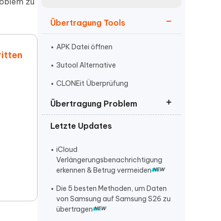
neuen Funktionen entdecken
roblem zu
itung
Jetzt Ansehen
Übertragung Tools
Starten
APK Datei öffnen
ritten
3utool Alternative
Weitere Nützliche Tipps
CLONEit Überprüfung
Übertragung Problem
Mehr Nützliche Tipps
Letzte Updates
iOS 16 Herunterladen
Synchronisierung mit icloud
iCloud
angehalten
Verlängerungsbenachrichtigung
erkennen & Betrug vermeiden
Speicherplatz freigeben
Die 5 besten Methoden, um Daten
von Samsung auf Samsung S26 zu
übertragen