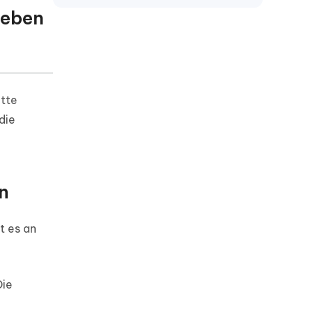
heben
itte
die
n
t es an
Die