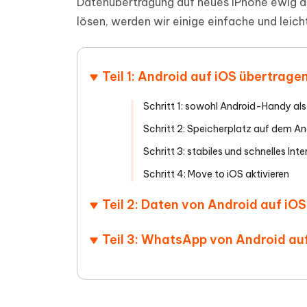
Datenübertragung auf neues iPhone ewig da
PDF Dokumente mit KI zusammenfassen
Update
KI-gener
lösen, werden wir einige einfache und leic
4DDiG - Windows Daten Retten
4DDiG 
Sekunde
Mobil
Wieder
Gelöschte Dateien unter Windows
Tenorshare KI Writer
wiederherstellen
Gelöscht
Tenors
iAnyGo - iOS APP
iAnyGo
Mit KI intelligenter, schneller und besser
wiederhe
schreiben
KI Inhal
Teil 1: Android auf iOS übertrag
iPhone Standort ohne PC ändern
Android 
umwande
Alle Produkte Anzeigen
Schritt 1: sowohl Android-Handy als
UltData for Android APP
Cleanu
Schritt 2: Speicherplatz auf dem A
Android Datenrettung ohne PC
iPhone k
Schritt 3: stabiles und schnelles Int
Schritt 4: Move to iOS aktivieren
Teil 2: Daten von Android auf iO
Teil 3: WhatsApp von Android au