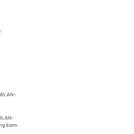
.
er WLAN-
 WLAN-
ung kann