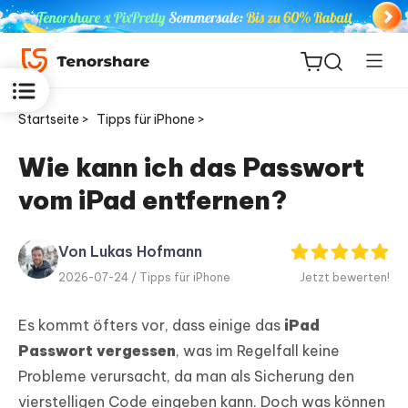
Startseite >
Tipps für iPhone >
Wie kann ich das Passwort
vom iPad entfernen?
ReiBoot
for iOS
Von Lukas Hofmann
PDNob
2026-07-24 /
Tipps für iPhone
Jetzt bewerten!
Neu
PDF
Editor
Es kommt öfters vor, dass einige das
iPad
Passwort vergessen
, was im Regelfall keine
iAnyGo
Probleme verursacht, da man als Sicherung den
vierstelligen Code eingeben kann. Doch was können